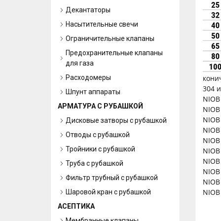
Декантаторы
Насытительные свечи
Ограничительные клапаны
Предохранительные клапаны
для газа
Расходомеры
кони
304 
Шпунт аппараты
NIOB
АРМАТУРА С РУБАШКОЙ
NIOB
NIOB
Дисковые затворы с рубашкой
NIOB
Отводы с рубашкой
NIOB
Тройники с рубашкой
NIOB
NIOB
Труба с рубашкой
NIOB
Фильтр трубный с рубашкой
NIOB
NIOB
Шаровой кран с рубашкой
АСЕПТИКА
Мембранные клапаны