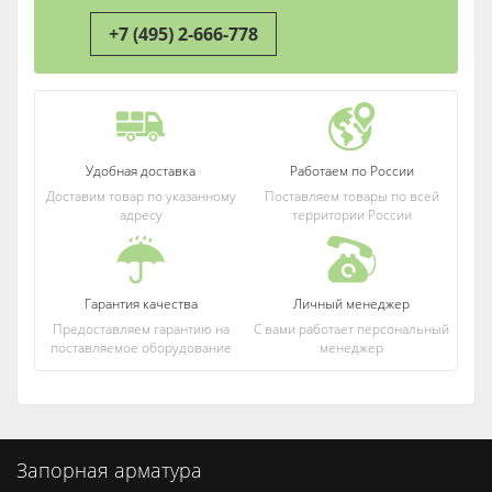
+7 (495) 2-666-778
Удобная
доставка
Работаем
по России
Доставим товар по указанному
Поставляем товары по всей
адресу
территории России
Гарантия
качества
Личный
менеджер
Предоставляем гарантию на
С вами работает персональный
поставляемое оборудование
менеджер
Запорная арматура