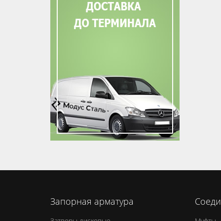
Запорная арматура
Соеди
Затворы дисковые
Муфты