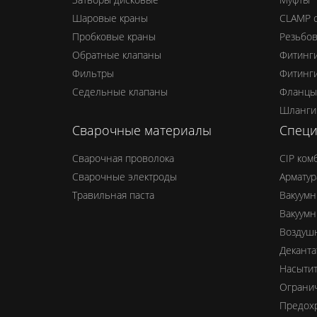
Шаровые краны
CLAMP 
Пробковые краны
Резьбо
Обратные клапаны
Фитинг
Фильтры
Фитинг
Седельные клапаны
Фланцы
Шланги
Сварочные материалы
Специ
Сварочная проволока
CIP ком
Сварочные электроды
Арматур
Травильная паста
Вакуумн
Вакуумн
Воздуш
Деканта
Насыти
Ограни
Предохр