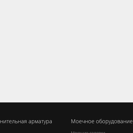
нительная арматура
Моечное оборудование
Моющие головки